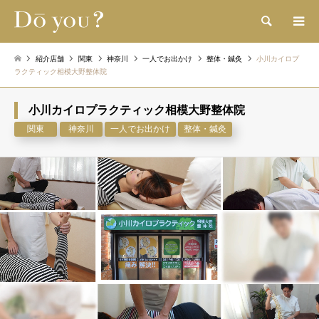
検索
紹介店舗
関東
神奈川
一人でお出かけ
整体・鍼灸
小川カイロプ
ラクティック相模大野整体院
小川カイロプラクティック相模大野整体院
関東
神奈川
一人でお出かけ
整体・鍼灸