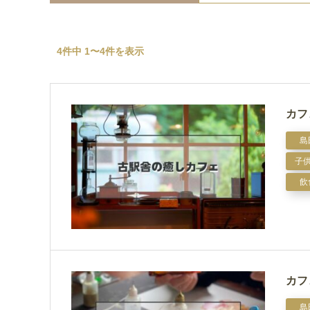
4件中 1〜4件を表示
カフ
島
子
飲
カフ
島