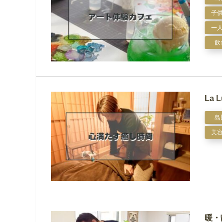
子
一
飲
La 
島
美
暖・