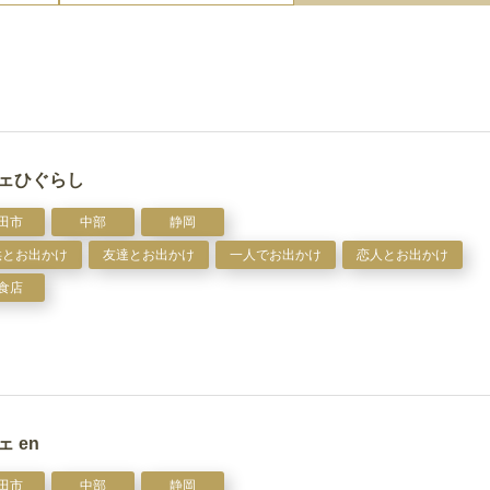
ェひぐらし
田市
中部
静岡
供とお出かけ
友達とお出かけ
一人でお出かけ
恋人とお出かけ
食店
ェ en
田市
中部
静岡