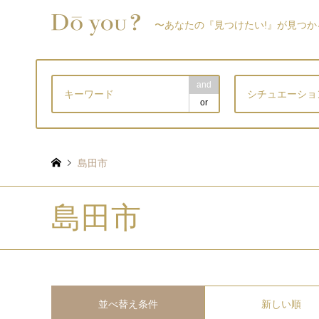
〜あなたの『見つけたい!』が見つか
and
シチュエーショ
or
島田市
島田市
並べ替え条件
新しい順