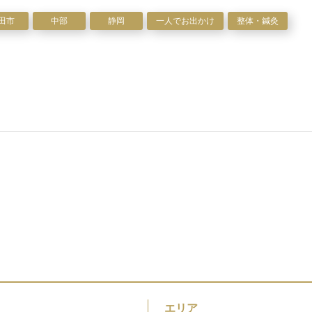
田市
中部
静岡
一人でお出かけ
整体・鍼灸
エリア