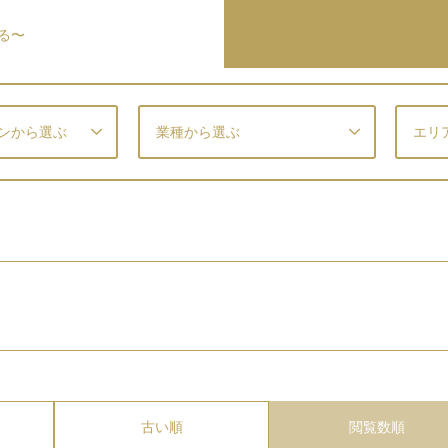
る〜
ンから選ぶ
業種から選ぶ
エリ
古い順
閲覧数順