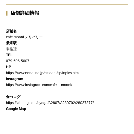
店舗詳細情報
店舗名
cafe moani デリバリー
最寄駅
車推奨
TEL
079-506-5007
HP
https://www.eonet.ne.jp/~moani/sp/topics.html
instagram
https://www.instagram.com/cafe__moani/
食べログ
https://tabelog.com/hyogo/A2807/A280702/28037377/
Google Map