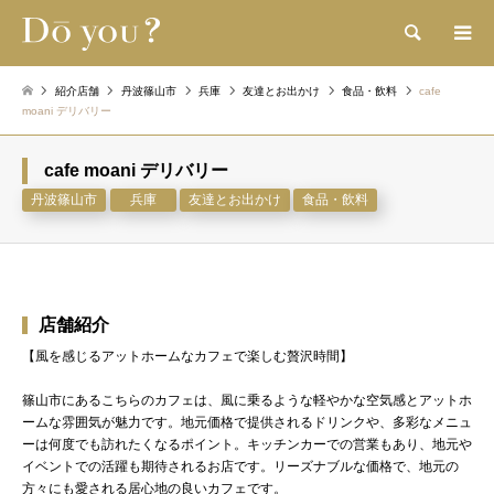
検索
紹介店舗
丹波篠山市
兵庫
友達とお出かけ
食品・飲料
cafe
moani デリバリー
cafe moani デリバリー
丹波篠山市
兵庫
友達とお出かけ
食品・飲料
店舗紹介
【風を感じるアットホームなカフェで楽しむ贅沢時間】
篠山市にあるこちらのカフェは、風に乗るような軽やかな空気感とアットホ
ームな雰囲気が魅力です。地元価格で提供されるドリンクや、多彩なメニュ
ーは何度でも訪れたくなるポイント。キッチンカーでの営業もあり、地元や
イベントでの活躍も期待されるお店です。リーズナブルな価格で、地元の
方々にも愛される居心地の良いカフェです。