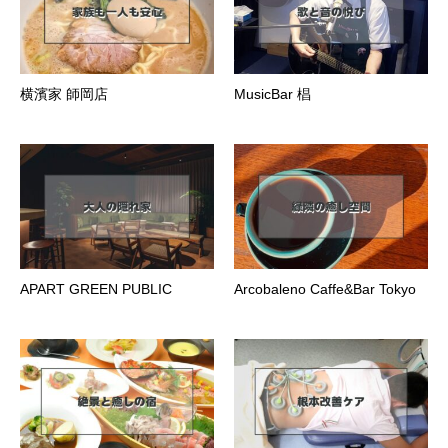
横濱家 師岡店
MusicBar 椙
APART GREEN PUBLIC
Arcobaleno Caffe&Bar Tokyo