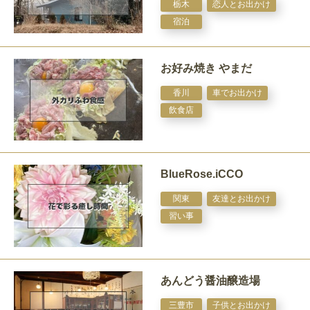
栃木
恋人とお出かけ
宿泊
お好み焼き やまだ
香川
車でお出かけ
飲食店
BlueRose.iCCO
関東
友達とお出かけ
習い事
あんどう醤油醸造場
三豊市
子供とお出かけ