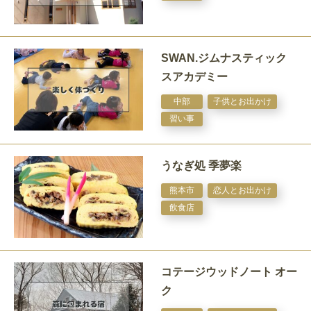
SWAN.ジムナスティック
スアカデミー
中部
子供とお出かけ
習い事
うなぎ処 季夢楽
熊本市
恋人とお出かけ
飲食店
コテージウッドノート オー
ク