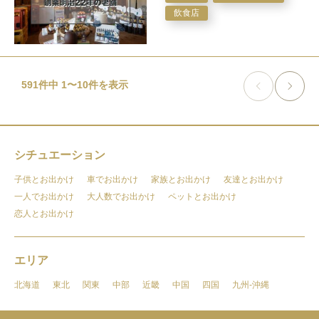
飲食店
591件中 1〜10件を表示


シチュエーション
子供とお出かけ
車でお出かけ
家族とお出かけ
友達とお出かけ
一人でお出かけ
大人数でお出かけ
ペットとお出かけ
恋人とお出かけ
エリア
北海道
東北
関東
中部
近畿
中国
四国
九州-沖縄