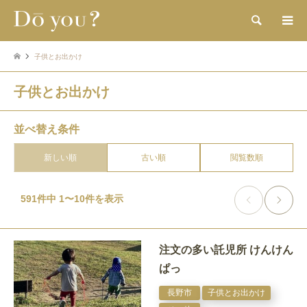
検索
子供とお出かけ
子供とお出かけ
並べ替え条件
新しい順
古い順
閲覧数順
591件中 1〜10件を表示


注文の多い託児所 けんけん
ぱっ
長野市
子供とお出かけ