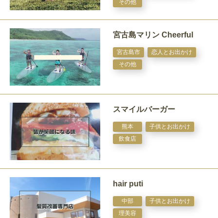
その他
宮古島マリン Cheerful
宮古島市
恋人とお出かけ
その他
スマイルバーガー
熊本
子供とお出かけ
飲食店
hair puti
中部
子供とお出かけ
理美容