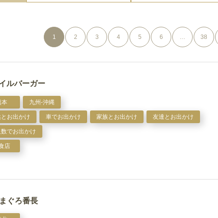
1
2
3
4
5
6
…
38
イルバーガー
熊本
九州-沖縄
供とお出かけ
車でお出かけ
家族とお出かけ
友達とお出かけ
人数でお出かけ
食店
Eまぐろ番長