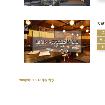
大衆
足
車
飲
380件中 1〜10件を表示