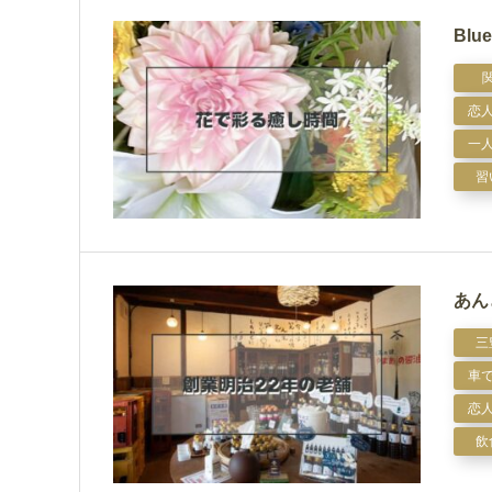
Blu
恋
一
習
あん
三
車
恋
飲