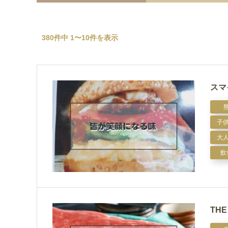
380件中 1〜10件を表示
スマ
子
大
飲
TH