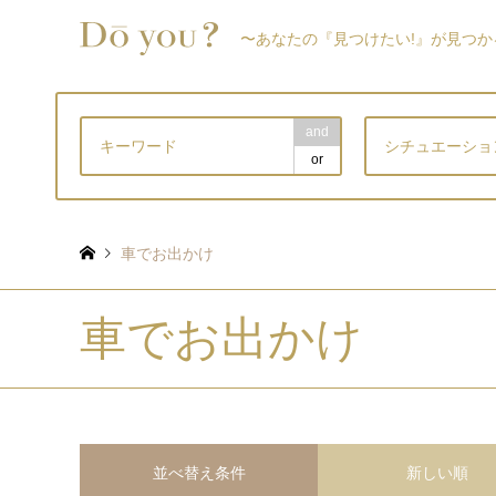
〜あなたの『見つけたい!』が見つか
and
シチュエーショ
or
車でお出かけ
車でお出かけ
並べ替え条件
新しい順