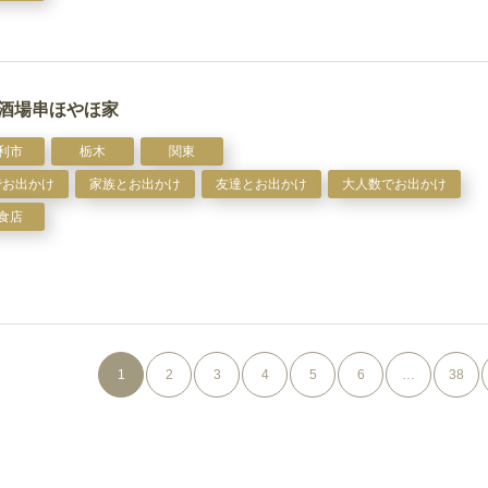
酒場串ほやほ家
利市
栃木
関東
でお出かけ
家族とお出かけ
友達とお出かけ
大人数でお出かけ
食店
1
2
3
4
5
6
…
38