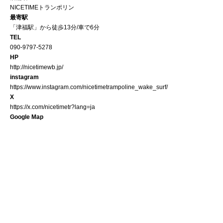
NICETIMEトランポリン
最寄駅
「津福駅」から徒歩13分/車で6分
TEL
090-9797-5278
HP
http://nicetimewb.jp/
instagram
https://www.instagram.com/nicetimetrampoline_wake_surf/
X
https://x.com/nicetimetr?lang=ja
Google Map