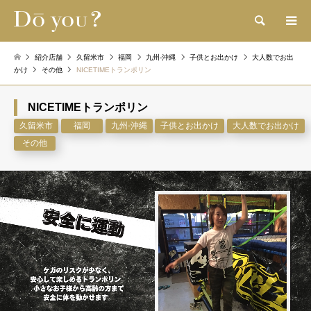
検索
紹介店舗
久留米市
福岡
九州-沖縄
子供とお出かけ
大人数でお出
かけ
その他
NICETIMEトランポリン
NICETIMEトランポリン
久留米市
福岡
九州-沖縄
子供とお出かけ
大人数でお出かけ
その他