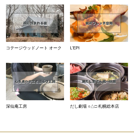
コテージウッドノート オーク
L’EPI
深仙庵工房
だし劇場 ○△□ 札幌総本店