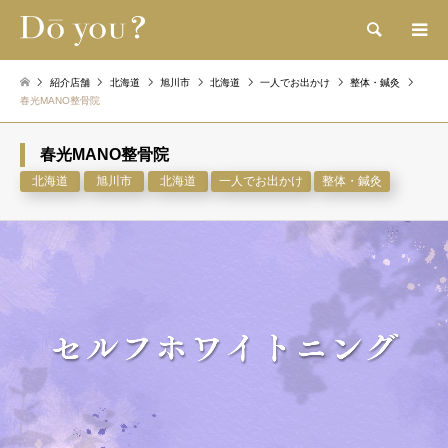
検索
紹介店舗
北海道
旭川市
北海道
一人でお出かけ
整体・鍼灸
春光MANO整骨院
春光MANO整骨院
北海道
旭川市
北海道
一人でお出かけ
整体・鍼灸