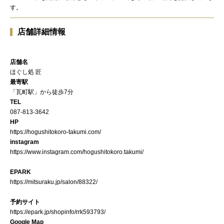
す。
店舗詳細情報
店舗名
ほぐし処 匠
最寄駅
「瓦町駅」から徒歩7分
TEL
087-813-3642
HP
https://hogushitokoro-takumi.com/
instagram
https://www.instagram.com/hogushitokoro.takumi/
EPARK
https://mitsuraku.jp/salon/88322/
予約サイト
https://epark.jp/shopinfo/rrk593793/
Google Map