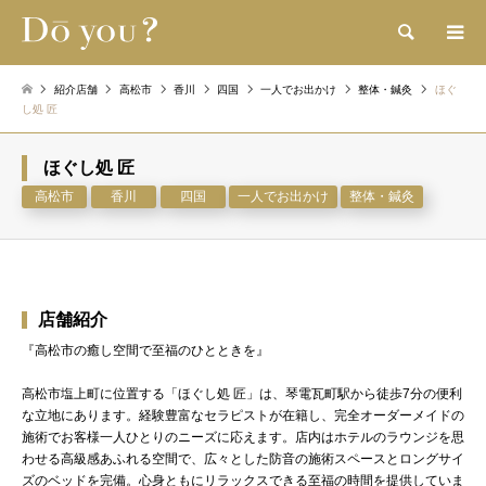
検索
紹介店舗
高松市
香川
四国
一人でお出かけ
整体・鍼灸
ほぐ
し処 匠
ほぐし処 匠
高松市
香川
四国
一人でお出かけ
整体・鍼灸
店舗紹介
『高松市の癒し空間で至福のひとときを』
高松市塩上町に位置する「ほぐし処 匠」は、琴電瓦町駅から徒歩7分の便利
な立地にあります。経験豊富なセラピストが在籍し、完全オーダーメイドの
施術でお客様一人ひとりのニーズに応えます。店内はホテルのラウンジを思
わせる高級感あふれる空間で、広々とした防音の施術スペースとロングサイ
ズのベッドを完備。心身ともにリラックスできる至福の時間を提供していま