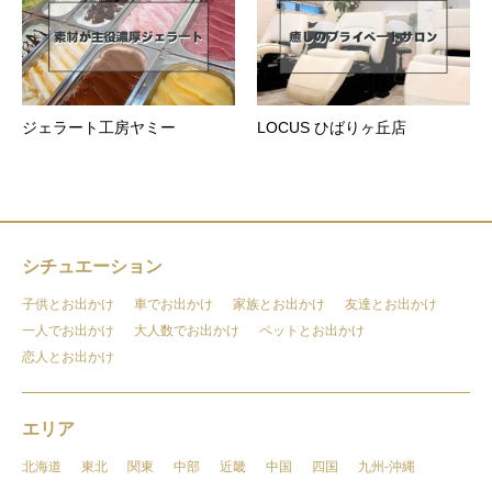
ジェラート工房ヤミー
LOCUS ひばりヶ丘店
シチュエーション
子供とお出かけ
車でお出かけ
家族とお出かけ
友達とお出かけ
一人でお出かけ
大人数でお出かけ
ペットとお出かけ
恋人とお出かけ
エリア
北海道
東北
関東
中部
近畿
中国
四国
九州-沖縄