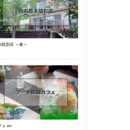
布院別荘 ～奏～
ェ en