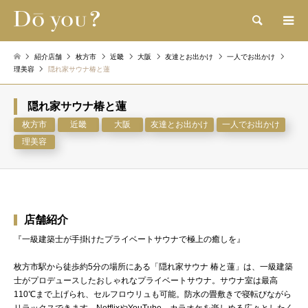
検索
紹介店舗
枚方市
近畿
大阪
友達とお出かけ
一人でお出かけ
理美容
隠れ家サウナ椿と蓮
隠れ家サウナ椿と蓮
枚方市
近畿
大阪
友達とお出かけ
一人でお出かけ
理美容
店舗紹介
『一級建築士が手掛けたプライベートサウナで極上の癒しを』
枚方市駅から徒歩約5分の場所にある「隠れ家サウナ 椿と蓮」は、一級建築
士がプロデュースしたおしゃれなプライベートサウナ。サウナ室は最高
110℃まで上げられ、セルフロウリュも可能。防水の畳敷きで寝転びながら
リラックスできます。NetflixやYouTube、カラオケを楽しめる広々としたく