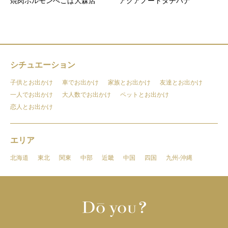
焼肉ホルモンぺごぱ大森店
アクアノートタチバナ
シチュエーション
子供とお出かけ
車でお出かけ
家族とお出かけ
友達とお出かけ
一人でお出かけ
大人数でお出かけ
ペットとお出かけ
恋人とお出かけ
エリア
北海道
東北
関東
中部
近畿
中国
四国
九州-沖縄