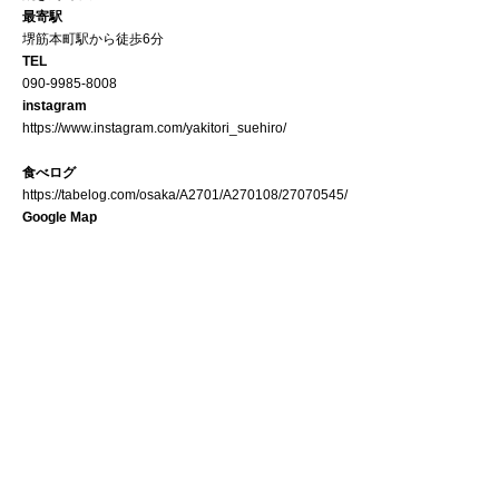
最寄駅
堺筋本町駅から徒歩6分
TEL
090‑9985‑8008
instagram
https://www.instagram.com/yakitori_suehiro/
食べログ
https://tabelog.com/osaka/A2701/A270108/27070545/
Google Map