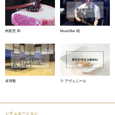
肉割烹 和
MusicBar 椙
卓球塾
ラ アヴェニール
シチュエーション