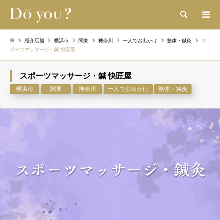
検索
紹介店舗
横浜市
関東
神奈川
一人でお出かけ
整体・鍼灸
ス
ポーツマッサージ・鍼 快匠屋
スポーツマッサージ・鍼 快匠屋
横浜市
関東
神奈川
一人でお出かけ
整体・鍼灸