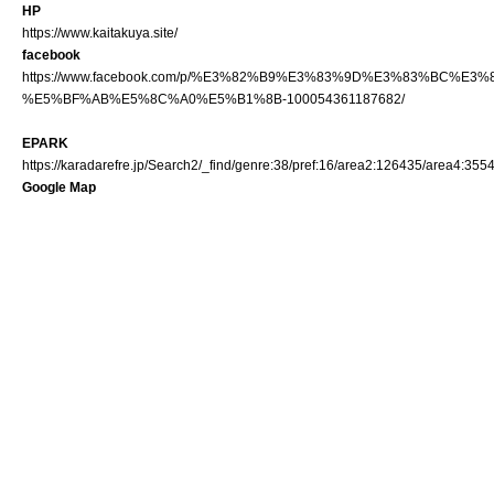
HP
https://www.kaitakuya.site/
facebook
https://www.facebook.com/p/%E3%82%B9%E3%83%9D%E3%83%BC
%E5%BF%AB%E5%8C%A0%E5%B1%8B-100054361187682/
EPARK
https://karadarefre.jp/Search2/_find/genre:38/pref:16/area2:126435/area4:3554
Google Map