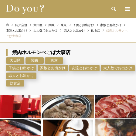
検索
紹介店舗
大田区
関東
東京
子供とお出かけ
家族とお出かけ
友達とお出かけ
大人数でお出かけ
恋人とお出かけ
飲食店
焼肉ホルモンぺ
ごぱ大森店
焼肉ホルモンぺごぱ大森店
大田区
関東
東京
子供とお出かけ
家族とお出かけ
友達とお出かけ
大人数でお出かけ
恋人とお出かけ
飲食店