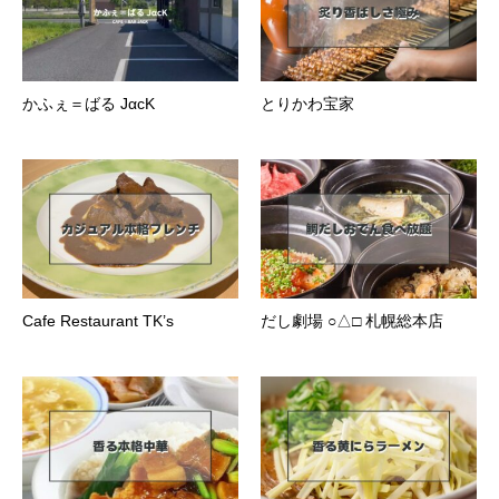
かふぇ＝ばる JαcK
とりかわ宝家
Cafe Restaurant TK’s
だし劇場 ○△□ 札幌総本店