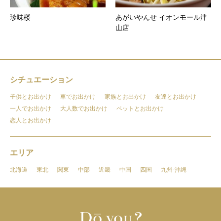
珍味楼
あがいやんせ イオンモール津
山店
シチュエーション
子供とお出かけ
車でお出かけ
家族とお出かけ
友達とお出かけ
一人でお出かけ
大人数でお出かけ
ペットとお出かけ
恋人とお出かけ
エリア
北海道
東北
関東
中部
近畿
中国
四国
九州-沖縄