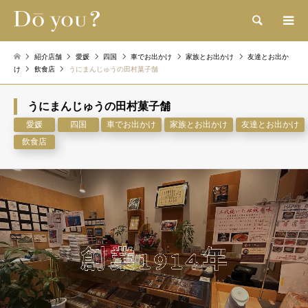
検索
紹介店舗
愛媛
四国
車でお出かけ
家族とお出かけ
友達とお出か
け
飲食店
うにまんじゅうの田村菓子舗
うにまんじゅうの田村菓子舗
愛媛
四国
車でお出かけ
家族とお出かけ
友達とお出かけ
飲食店