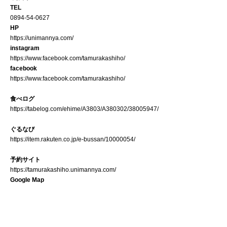
TEL
0894-54-0627
HP
https://unimannya.com/
instagram
https://www.facebook.com/tamurakashiho/
facebook
https://www.facebook.com/tamurakashiho/
食べログ
https://tabelog.com/ehime/A3803/A380302/38005947/
ぐるなび
https://item.rakuten.co.jp/e-bussan/10000054/
予約サイト
https://tamurakashiho.unimannya.com/
Google Map