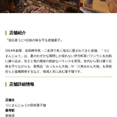
店舗紹介
『地元産うに×伝統の味を守る老舗菓子』
1914年創業、佐田岬半島・二名津で長く地元に愛されてきた老舗。「うに
まんじゅう」は、夏のわずかな期間しか採れない伊方町産バフンウニを白餡
に練り込み、甘さと海の風味の絶妙なバランスを実現。先代から受け継ぐ伝
統を守りながらも、新商品「みっちゃん大福」や「八寿みかん大福」を高校
生らと協働開発するなど、地域と共に歩む菓子舗です。
店舗詳細情報
店舗名
うにまんじゅうの田村菓子舗
最寄駅
車推奨