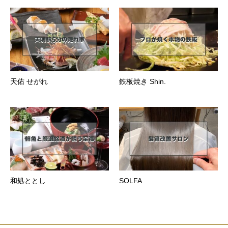
天佑 せがれ
鉄板焼き Shin.
和処ととし
SOLFA