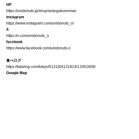
HP
https://unidonuts.jp/shop/seijogakuenmae
instagram
https://www.instagram.com/unidonuts_o/
X
https://x.com/unidonuts_o
facebook
https://www.facebook.com/unidonuts.o
食べログ
https://tabelog.com/tokyo/A1318/A131814/13301608/
Google Map