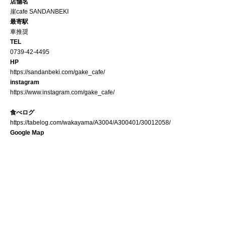
店舗名
崖cafe SANDANBEKI
最寄駅
車推奨
TEL
0739-42-4495
HP
https://sandanbeki.com/gake_cafe/
instagram
https://www.instagram.com/gake_cafe/
食べログ
https://tabelog.com/wakayama/A3004/A300401/30012058/
Google Map