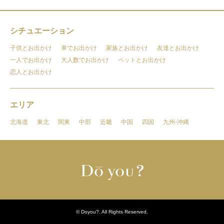
シチュエーション
子供とお出かけ
車でお出かけ
家族とお出かけ
友達とお出かけ
一人でお出かけ
大人数でお出かけ
ペットとお出かけ
恋人とお出かけ
エリア
北海道
東北
関東
中部
近畿
中国
四国
九州-沖縄
©
Doyou?
. All Rights Reserved.