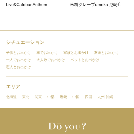
Live&Cafebar Anthem
米粉クレープumeka 尼崎店
シチュエーション
子供とお出かけ
車でお出かけ
家族とお出かけ
友達とお出かけ
一人でお出かけ
大人数でお出かけ
ペットとお出かけ
恋人とお出かけ
エリア
北海道
東北
関東
中部
近畿
中国
四国
九州-沖縄