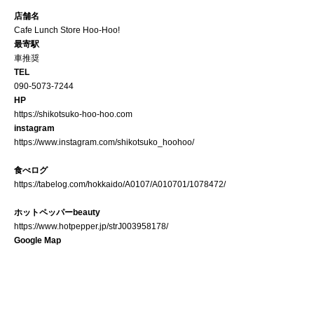
店舗名
Cafe Lunch Store Hoo-Hoo!
最寄駅
車推奨
TEL
090-5073-7244
HP
https://shikotsuko-hoo-hoo.com
instagram
https://www.instagram.com/shikotsuko_hoohoo/
食べログ
https://tabelog.com/hokkaido/A0107/A010701/1078472/
ホットペッパーbeauty
https://www.hotpepper.jp/strJ003958178/
Google Map