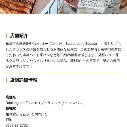
店舗紹介
柏崎市の国道8号沿いにオープンした「Boulangerie Espace」。蔵をリノベ
したフランスの街角を思わせるお洒落な店内に、自家製酵母と長時間発酵に
こだわった本格ハード系パンなど毎日約25種類が並びます。発酵バター香
るクロワッサンやもっちり食パンは絶品。朝8時からの営業で、早めの来店
がおすすめです！
店舗詳細情報
店舗名
Boulangerie Espace（ブーランジェリー エスパス）
最寄駅
柏崎駅から徒歩8分/車で3分
TEL
0257-37-2762