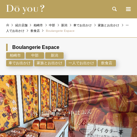
検索
紹介店舗
柏崎市
中部
新潟
車でお出かけ
家族とお出かけ
一
人でお出かけ
飲食店
Boulangerie Espace
Boulangerie Espace
柏崎市
中部
新潟
車でお出かけ
家族とお出かけ
一人でお出かけ
飲食店