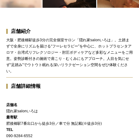
店舗紹介
大阪・肥後橋駅徒歩3分の完全個室サロン「隠れ家salonいろは」。土踏ま
ずで全身にリズムを届ける“フーレセラピー”を中心に、ホットプラセンタア
ロマ・台湾式リフレクソロジー・肘圧ボディケアなど多彩なメニューをご用
意。姿勢診断付きの施術で肩こり・むくみにもアプローチ。人目を気にせ
ず“足踏み”でウトウト眠れる深いリラクゼーション空間をぜひ体験くださ
い。
店舗詳細情報
店舗名
隠れ家salonいろは
最寄駅
肥後橋駅7番出口から徒歩3分／車で分 無記載(※徒歩3分)
TEL
090-9284-6552