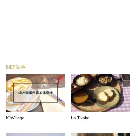
関連記事
K’sVillage
La Tikako