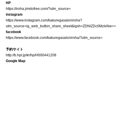
HP
https://iroha.jimdofree.com/?utm_source=
instagram
https://www.instagram.com/kakuregasaloniroha?
utm_source=ig_web_button_share_sheet&igsh=ZDNlZDc0MzIxNw==
facebook
https://www.facebook.com/kakuregasaloniroha/?utm_source=
予約サイト
http://b.hpr.jp/kr/hp/H000441208
Google Map