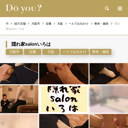
検索
紹介店舗
大阪市
近畿
大阪
一人でお出かけ
整体・鍼灸
隠れ
家salonいろは
隠れ家salonいろは
大阪市
近畿
大阪
一人でお出かけ
整体・鍼灸