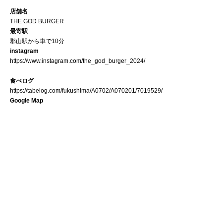
店舗名
THE GOD BURGER
最寄駅
郡山駅から車で10分
instagram
https://www.instagram.com/the_god_burger_2024/
食べログ
https://tabelog.com/fukushima/A0702/A070201/7019529/
Google Map