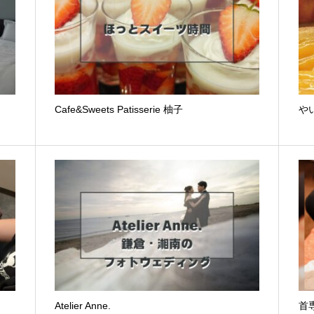
Cafe&Sweets Patisserie 柚子
やい
Atelier Anne.
首専