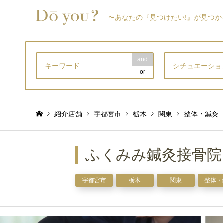
〜あなたの『見つけたい!』が見つか
and
シチュエーショ
or
紹介店舗
宇都宮市
栃木
関東
整体・鍼灸
ふくみみ鍼灸接骨院
宇都宮市
栃木
関東
整体・