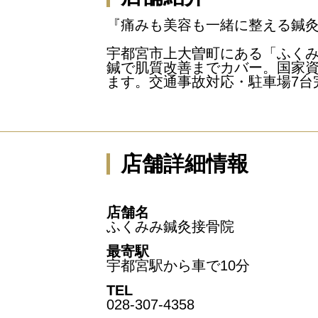
『痛みも美容も一緒に整える鍼
宇都宮市上大曽町にある「ふく
鍼で肌質改善までカバー。国家資
ます。交通事故対応・駐車場7台
店舗詳細情報
店舗名
ふくみみ鍼灸接骨院
最寄駅
宇都宮駅から車で10分
TEL
028-307-4358