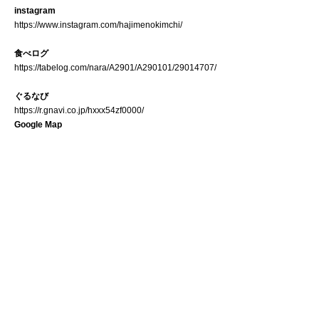
instagram
https://www.instagram.com/hajimenokimchi/
食べログ
https://tabelog.com/nara/A2901/A290101/29014707/
ぐるなび
https://r.gnavi.co.jp/hxxx54zf0000/
Google Map