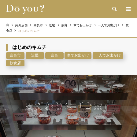
検索
紹介店舗
奈良市
近畿
奈良
車でお出かけ
一人でお出かけ
飲
食店
はじめのキムチ
はじめのキムチ
奈良市
近畿
奈良
車でお出かけ
一人でお出かけ
飲食店