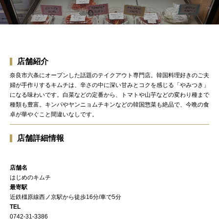
店舗紹介
奈良市六条にオープンした話題のテイクアウト専門店。韓国料理好きのご夫
婦が手作りするキムチは、辛さの中に深い甘みとコクを感じる「やみつき」
になる味わいです。白菜などの定番から、トマトや山芋などの変わり種まで
種類も豊富。キンパやヤンニョムチキンなどの韓国惣菜も絶品で、今晩の食
卓が華やぐこと間違いなしです。
店舗詳細情報
店舗名
はじめのキムチ
最寄駅
近鉄橿原線西ノ京駅から徒歩16分/車で5分
TEL
0742-31-3386