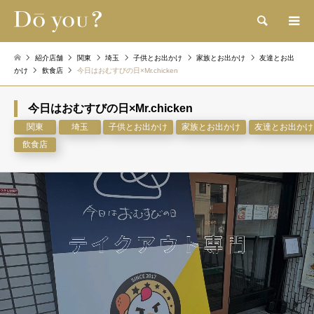
検索
紹介店舗
関東
埼玉
子供とお出かけ
家族とお出かけ
友達とお出
かけ
飲食店
今日はおむすびの日×Mr.chicken
今日はおむすびの日×Mr.chicken
関東
埼玉
子供とお出かけ
家族とお出かけ
友達とお出かけ
飲食店