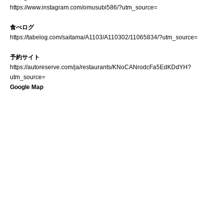
https://www.instagram.com/omusubi586/?utm_source=
食べログ
https://tabelog.com/saitama/A1103/A110302/11065834/?utm_source=
予約サイト
https://autoreserve.com/ja/restaurants/KNoCANrodcFa5EdKDdYH?
utm_source=
Google Map