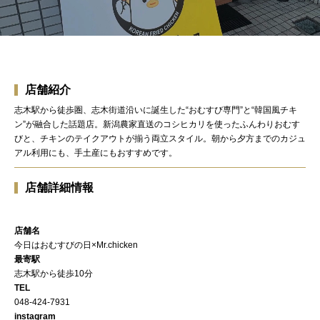
店舗紹介
志木駅から徒歩圏、志木街道沿いに誕生した“おむすび専門”と“韓国風チキ
ン”が融合した話題店。新潟農家直送のコシヒカリを使ったふんわりおむす
びと、チキンのテイクアウトが揃う両立スタイル。朝から夕方までのカジュ
アル利用にも、手土産にもおすすめです。
店舗詳細情報
店舗名
今日はおむすびの日×Mr.chicken
最寄駅
志木駅から徒歩10分
TEL
048-424-7931
instagram