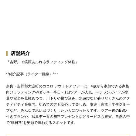
店舗紹介
『吉野川で笑顔あふれるラフティング体験』
**紹介記事（ライター目線）**：
奈良・吉野郡大淀町のココロ アウトドアツアーは、4歳から参加できる家族
向けラフティングやダッキー半日・1日ツアーが人気。ベテランガイドが水
量や安全を見極めつつ、川下りや飛び込み、水遊びなど盛りだくさんのアク
ティビティを案内。初めての方も安心して楽しめ、友達・家族・学生グルー
プなど、みんなで思い出づくりしたい人にぴったりです。ツアー後のBBQ
付きプランや、写真データの無料プレゼントなどサービスも充実。自然の中
で“非日常”を笑顔で味わえるスポットです。