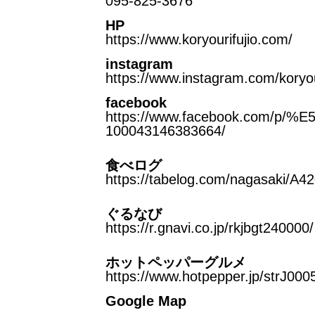
095-825-3676
HP
https://www.koryourifujio.com/
instagram
https://www.instagram.com/koryour
facebook
https://www.facebook.com
100043146383664/
食べログ
https://tabelog.com/nagasaki/A
ぐるなび
https://r.gnavi.co.jp/rkjbgt240000/
ホットペッパーグルメ
https://www.hotpepper.jp/strJ000
Google Map