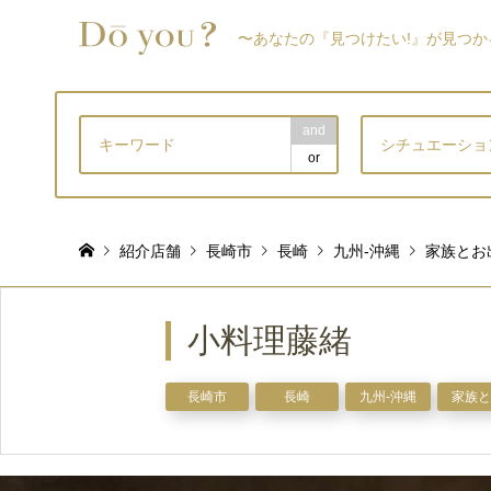
〜あなたの『見つけたい!』が見つか
and
シチュエーショ
or
紹介店舗
長崎市
長崎
九州-沖縄
家族とお
小料理藤緒
長崎市
長崎
九州-沖縄
家族と