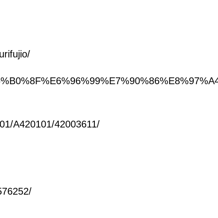
ifujio/
/p/%E5%B0%8F%E6%96%99%E7%90%86%E8%97%
4201/A420101/42003611/
576252/