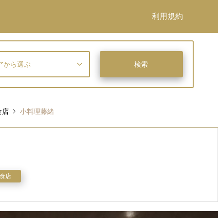
利用規約
アから選ぶ
食店
小料理藤緒
食店