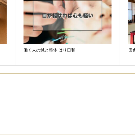
働く人の鍼と整体 はり日和
田