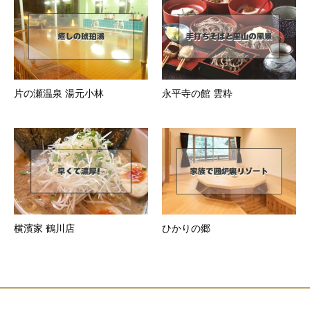
片の瀬温泉 湯元小林
永平寺の館 雲粋
横濱家 鶴川店
ひかりの郷