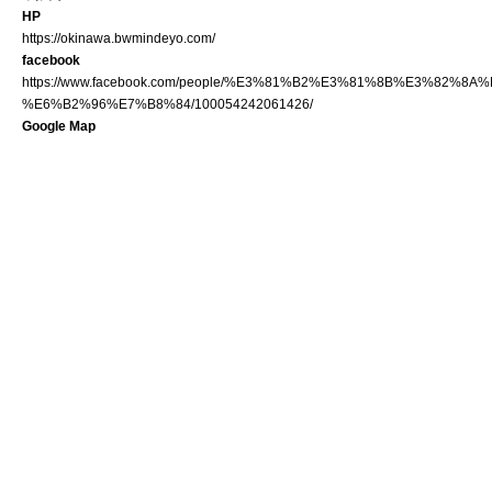
HP
https://okinawa.bwmindeyo.com/
facebook
https://www.facebook.com/people/%E3%81%B2%E3%81%8B%E3%82%8
%E6%B2%96%E7%B8%84/100054242061426/
Google Map