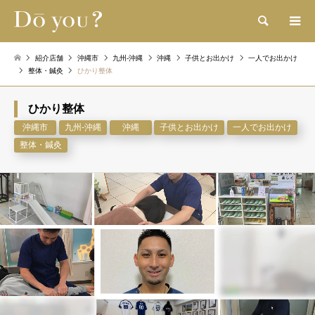
検索
紹介店舗
沖縄市
九州-沖縄
沖縄
子供とお出かけ
一人でお出かけ
整体・鍼灸
ひかり整体
ひかり整体
沖縄市
九州-沖縄
沖縄
子供とお出かけ
一人でお出かけ
整体・鍼灸