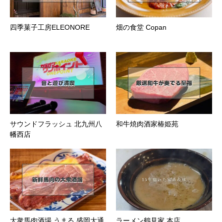
四季菓子工房ELEONORE
畑の食堂 Copan
サウンドフラッシュ 北九州八
和牛焼肉酒家椿姫苑
幡西店
大衆馬肉酒場 うまる 盛岡大通
ラーメン鶴見家 本店