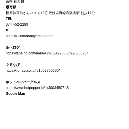
茶寮 花大和
最寄駅
橿原神宮前からバスで12分 近鉄吉野線壺阪山駅 徒歩17分
TEL
0744-52-2289
X
https://x.com/hanayamatohana
食べログ
https://tabelog.com/nara/A2903/A290303/29005375/
ぐるなび
https://r.gnavi.co.jp/r51p02760000/
ホットペッパーグルメ
https://www.hotpepper.jp/strJ003450712/
Google Map