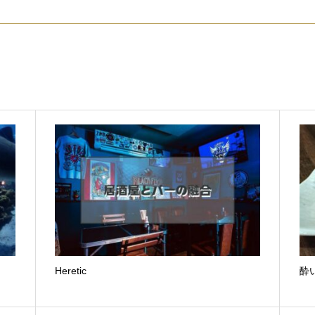
Heretic
酔