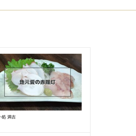
い処 満吉