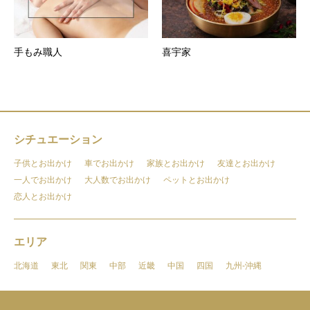
手もみ職人
喜宇家
シチュエーション
子供とお出かけ
車でお出かけ
家族とお出かけ
友達とお出かけ
一人でお出かけ
大人数でお出かけ
ペットとお出かけ
恋人とお出かけ
エリア
北海道
東北
関東
中部
近畿
中国
四国
九州-沖縄