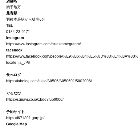
店舗名
鶴千亀万
最寄駅
羽後本荘駅から徒歩6分
TEL
0184-23-9171
instagram
https://www.instagram.com/tsurukameguram/
facebook
https://www.facebook.com/people/%E9%B6%B4%E5%8D%83%E4%BA%80%
locale=ja_JP#
食べログ
https://tabelog.com/akita/A0506/A050601/5002006/
ぐるなび
https://r.gnavi.co.jp/1bdd8fup0000/
予約サイト
https://t671801.gorp.jp/
Google Map