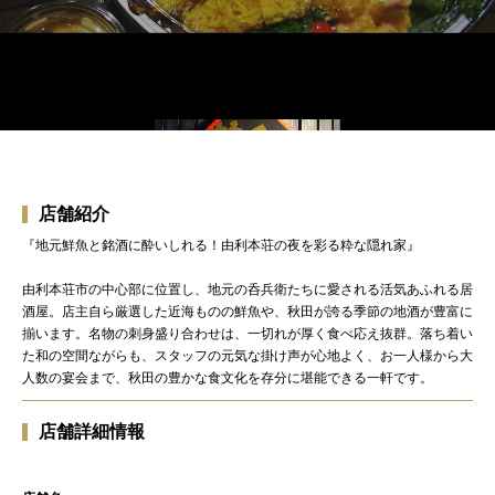
店舗紹介
『地元鮮魚と銘酒に酔いしれる！由利本荘の夜を彩る粋な隠れ家』
由利本荘市の中心部に位置し、地元の呑兵衛たちに愛される活気あふれる居
酒屋。店主自ら厳選した近海ものの鮮魚や、秋田が誇る季節の地酒が豊富に
揃います。名物の刺身盛り合わせは、一切れが厚く食べ応え抜群。落ち着い
た和の空間ながらも、スタッフの元気な掛け声が心地よく、お一人様から大
人数の宴会まで、秋田の豊かな食文化を存分に堪能できる一軒です。
店舗詳細情報