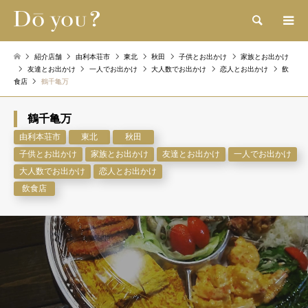
検索
紹介店舗
由利本荘市
東北
秋田
子供とお出かけ
家族とお出かけ
友達とお出かけ
一人でお出かけ
大人数でお出かけ
恋人とお出かけ
飲
食店
鶴千亀万
鶴千亀万
由利本荘市
東北
秋田
子供とお出かけ
家族とお出かけ
友達とお出かけ
一人でお出かけ
大人数でお出かけ
恋人とお出かけ
飲食店