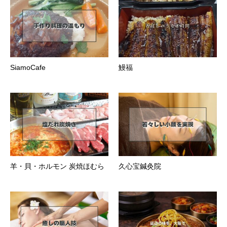
SiamoCafe
鰻福
羊・貝・ホルモン 炭焼ほむら
久心宝鍼灸院