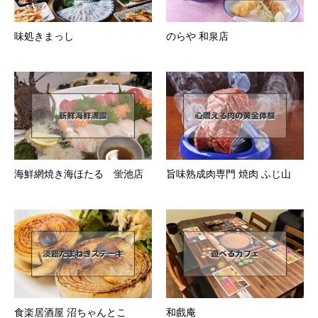
味処きまっし
のらや 和泉店
海鮮網焼き海ほたる 蛍池店
旨味熟成肉専門 焼肉 ふじ山
食楽居酒屋 沼ちゃんとこ
和戲庵