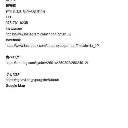
最寄駅
神宮丸太町駅から徒歩7分
TEL
075-761-8235
instagram
https://www.instagram.com/ino44.botan_2/
facebook
https://www.facebook.com/botan.syougoinbar/?locale=ja_JP
食べログ
https://tabelog.com/kyoto/A2601/A260302/26024012/
ぐるなび
https://r.gnavi.co.jp/purgxbe50000/
Google Map