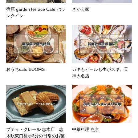
宿原 garden terrace Café バラ
さかえ家
ンタイン
おうちcafe BOOMS
カキもビールも生がスキ。天
神大名店
プティ・クレール 志木店｜志
中華料理 燕京
木駅東口徒歩3分の日常のお菓