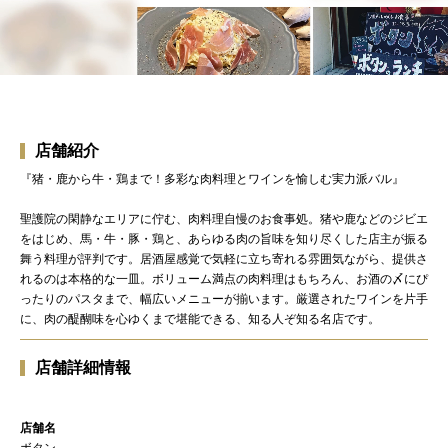
店舗紹介
『猪・鹿から牛・鶏まで！多彩な肉料理とワインを愉しむ実力派バル』
聖護院の閑静なエリアに佇む、肉料理自慢のお食事処。猪や鹿などのジビエ
をはじめ、馬・牛・豚・鶏と、あらゆる肉の旨味を知り尽くした店主が振る
舞う料理が評判です。居酒屋感覚で気軽に立ち寄れる雰囲気ながら、提供さ
れるのは本格的な一皿。ボリューム満点の肉料理はもちろん、お酒の〆にぴ
ったりのパスタまで、幅広いメニューが揃います。厳選されたワインを片手
に、肉の醍醐味を心ゆくまで堪能できる、知る人ぞ知る名店です。
店舗詳細情報
店舗名
ボタン