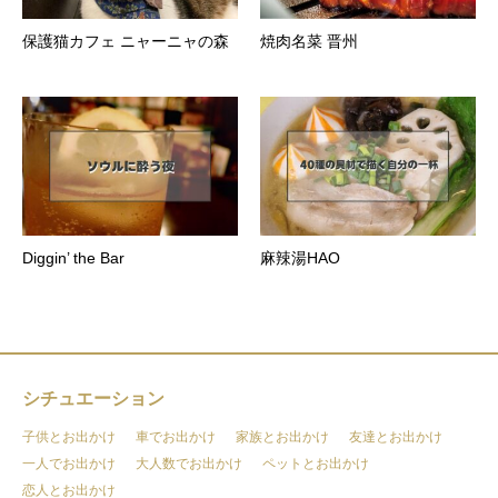
保護猫カフェ ニャーニャの森
焼肉名菜 晋州
Diggin’ the Bar
麻辣湯HAO
シチュエーション
子供とお出かけ
車でお出かけ
家族とお出かけ
友達とお出かけ
一人でお出かけ
大人数でお出かけ
ペットとお出かけ
恋人とお出かけ