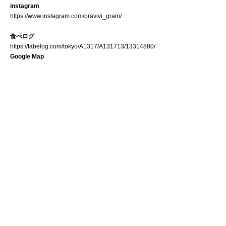
instagram
https://www.instagram.com/bravivi_gram/
食べログ
https://tabelog.com/tokyo/A1317/A131713/13314880/
Google Map