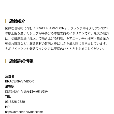
店舗紹介
閑静な住宅街に佇む「BRACERIA VIVIDOR」。フレンチやイタリアンで20
年以上腕を磨いたシェフが手掛ける本物志向のイタリアンです。最大の魅力
は、伝統調理法「熾火」で焼き上げる料理。キアニーナ牛や湘南・鎌倉産の
朝採れ野菜など、厳選素材の旨味と香ばしさを最大限に引き出しています。
ナポリピッツァや厳選ワインと共に至福のひとときをお過ごしください。
店舗詳細情報
店舗名
BRACERIA VIVIDOR
最寄駅
西馬込駅から徒歩13分/車で3分
TEL
03-6826-2730
HP
https://braceria-vividor.com/