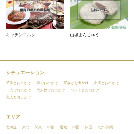
キッチンコルク
山城まんじゅう
シチュエーション
子供とお出かけ
車でお出かけ
家族とお出かけ
友達とお出かけ
一人でお出かけ
大人数でお出かけ
ペットとお出かけ
恋人とお出かけ
エリア
北海道
東北
関東
中部
近畿
中国
四国
九州-沖縄