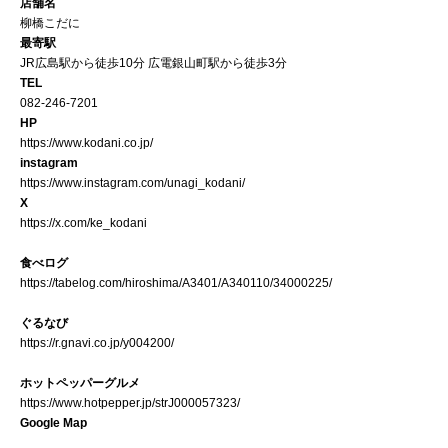
店舗名
柳橋こだに
最寄駅
JR広島駅から徒歩10分 広電銀山町駅から徒歩3分
TEL
082-246-7201
HP
https://www.kodani.co.jp/
instagram
https://www.instagram.com/unagi_kodani/
X
https://x.com/ke_kodani
食べログ
https://tabelog.com/hiroshima/A3401/A340110/34000225/
ぐるなび
https://r.gnavi.co.jp/y004200/
ホットペッパーグルメ
https://www.hotpepper.jp/strJ000057323/
Google Map