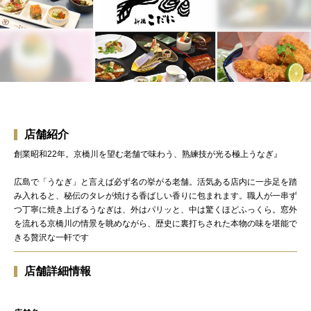
店舗紹介
創業昭和22年。京橋川を望む老舗で味わう、熟練技が光る極上うなぎ』
広島で「うなぎ」と言えば必ず名の挙がる老舗。活気ある店内に一歩足を踏
み入れると、秘伝のタレが焼ける香ばしい香りに包まれます。職人が一串ず
つ丁寧に焼き上げるうなぎは、外はパリッと、中は驚くほどふっくら。窓外
を流れる京橋川の情景を眺めながら、歴史に裏打ちされた本物の味を堪能で
きる贅沢な一軒です
店舗詳細情報