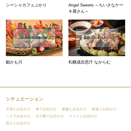
シーシャカフェぷかり
Angel Sweets ～ちいさなケー
キ屋さん～
鮨かも川
札幌成吉思汗 なからむ
シチュエーション
子供とお出かけ
車でお出かけ
家族とお出かけ
友達とお出かけ
一人でお出かけ
大人数でお出かけ
ペットとお出かけ
恋人とお出かけ