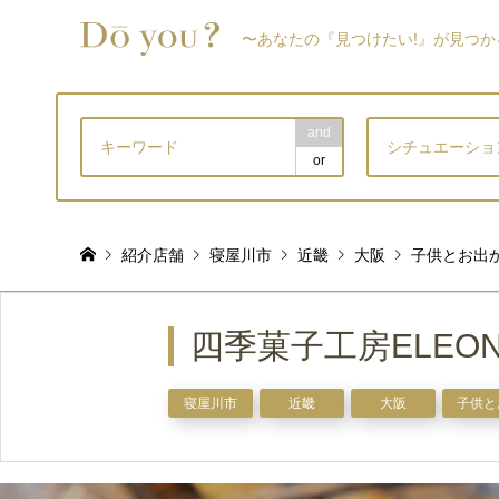
〜あなたの『見つけたい!』が見つか
and
シチュエーショ
or
紹介店舗
寝屋川市
近畿
大阪
子供とお出
四季菓子工房ELEON
寝屋川市
近畿
大阪
子供と