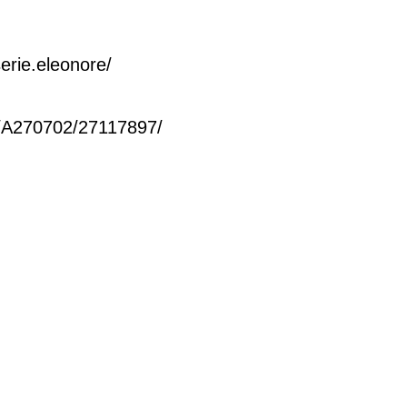
erie.eleonore/
7/A270702/27117897/