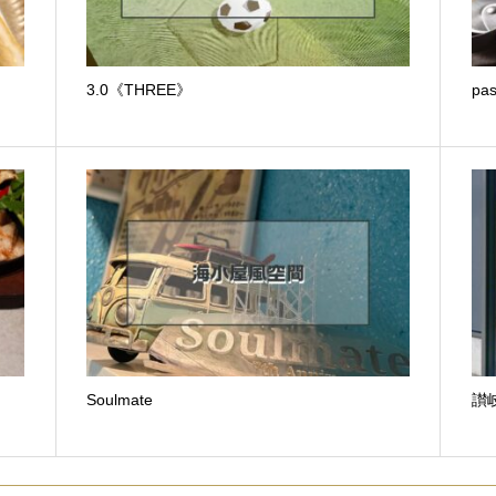
3.0《THREE》
pas
Soulmate
讃