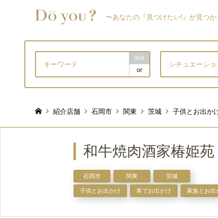
〜あなたの『見つけたい!』が見つか
and
シチュエーショ
or
紹介店舗
石岡市
関東
茨城
子供とお出か
和牛焼肉酒家椿姫苑
石岡市
関東
茨城
子供とお出かけ
車でお出かけ
家族とお出