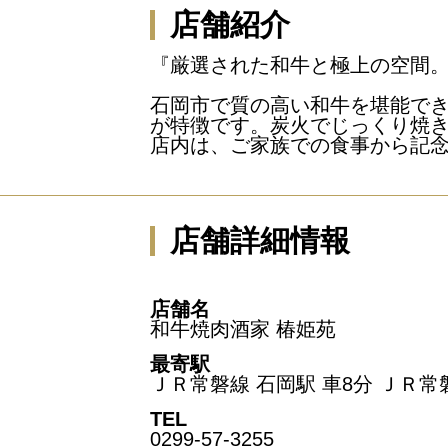
店舗紹介
『厳選された和牛と極上の空間
石岡市で質の高い和牛を堪能で
が特徴です。炭火でじっくり焼
店内は、ご家族での食事から記
店舗詳細情報
店舗名
和牛焼肉酒家 椿姫苑
最寄駅
ＪＲ常磐線 石岡駅 車8分 ＪＲ常磐
TEL
0299-57-3255