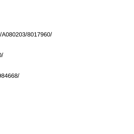
02/A080203/8017960/
0/
984668/