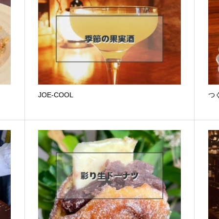
JOE-COOL
つ