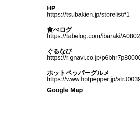
HP
https://tsubakien.jp/storelist#1
食べログ
https://tabelog.com/ibaraki/A08
ぐるなび
https://r.gnavi.co.jp/p6bhr7p8000
ホットペッパーグルメ
https://www.hotpepper.jp/strJ003
Google Map