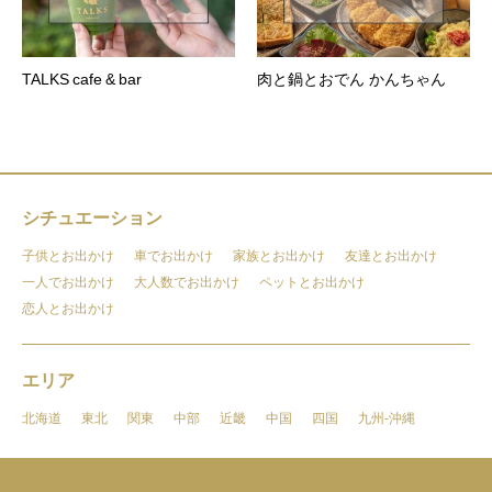
TALKS cafe & bar
肉と鍋とおでん かんちゃん
シチュエーション
子供とお出かけ
車でお出かけ
家族とお出かけ
友達とお出かけ
一人でお出かけ
大人数でお出かけ
ペットとお出かけ
恋人とお出かけ
エリア
北海道
東北
関東
中部
近畿
中国
四国
九州-沖縄