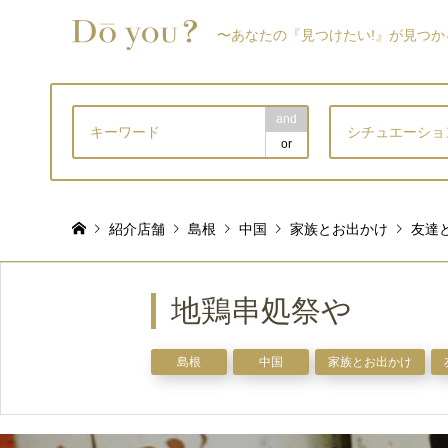
〜あなたの『見つけたい!』が見つか
and
シチュエーショ
or
紹介店舗
島根
中国
家族とお出かけ
友達
地鶏串処祭や
島根
中国
家族とお出かけ