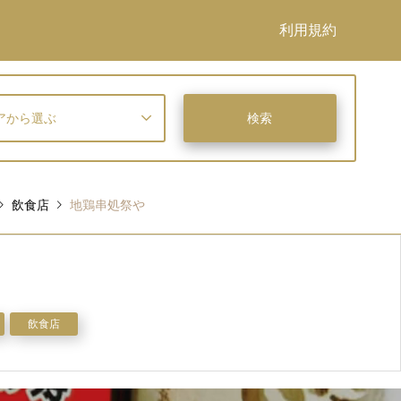
利用規約
アから選ぶ
飲食店
地鶏串処祭や
飲食店