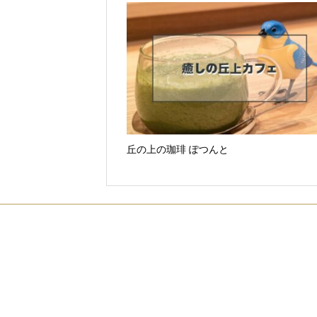
丘の上の珈琲 ぽつんと