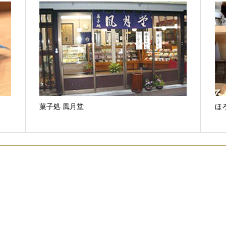
菓子処 風月堂
ほろ