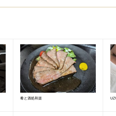
肴と酒処和楽
UZ