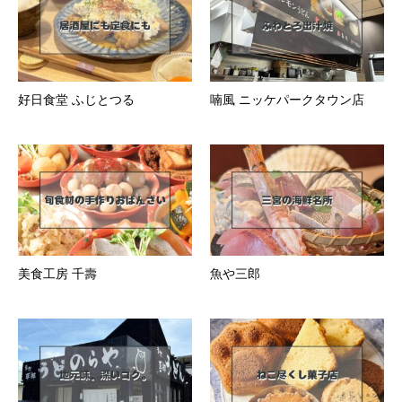
好日食堂 ふじとつる
喃風 ニッケパークタウン店
美食工房 千壽
魚や三郎