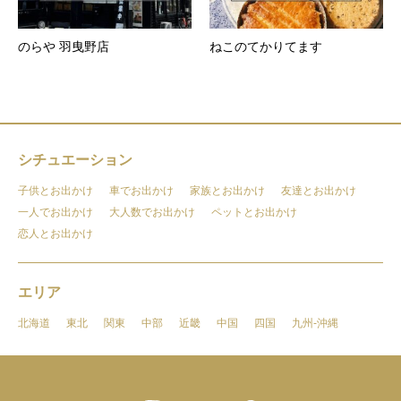
のらや 羽曳野店
ねこのてかりてます
シチュエーション
子供とお出かけ
車でお出かけ
家族とお出かけ
友達とお出かけ
一人でお出かけ
大人数でお出かけ
ペットとお出かけ
恋人とお出かけ
エリア
北海道
東北
関東
中部
近畿
中国
四国
九州-沖縄