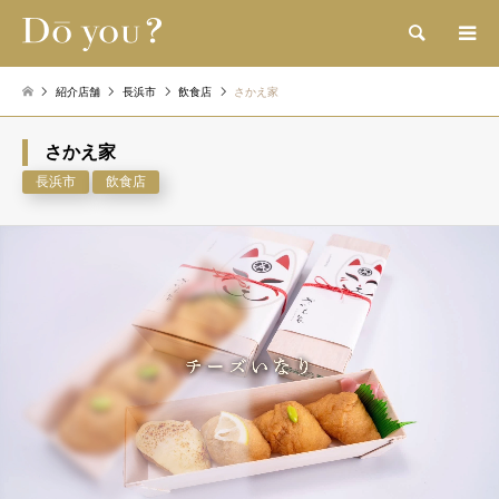
検索
紹介店舗
長浜市
飲食店
さかえ家
さかえ家
長浜市
飲食店