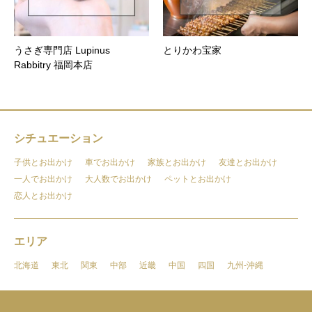
うさぎ専門店 Lupinus
とりかわ宝家
Rabbitry 福岡本店
シチュエーション
子供とお出かけ
車でお出かけ
家族とお出かけ
友達とお出かけ
一人でお出かけ
大人数でお出かけ
ペットとお出かけ
恋人とお出かけ
エリア
北海道
東北
関東
中部
近畿
中国
四国
九州-沖縄