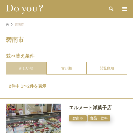
検索
碧南市
碧南市
並べ替え条件
新しい順
古い順
閲覧数順
2件中 1〜2件を表示
エルメート洋菓子店
碧南市
食品・飲料