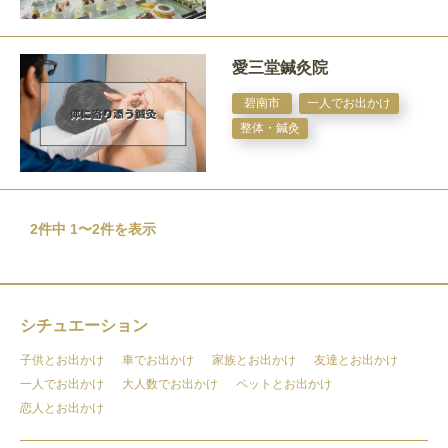
愛三堂鍼灸院
碧南市
一人でお出かけ
整体・鍼灸
2件中 1〜2件を表示
シチュエーション
子供とお出かけ
車でお出かけ
家族とお出かけ
友達とお出かけ
一人でお出かけ
大人数でお出かけ
ペットとお出かけ
恋人とお出かけ