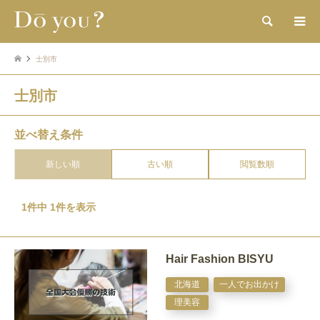
検索
士別市
士別市
並べ替え条件
新しい順
古い順
閲覧数順
1件中 1件を表示
Hair Fashion BISYU
北海道
一人でお出かけ
理美容