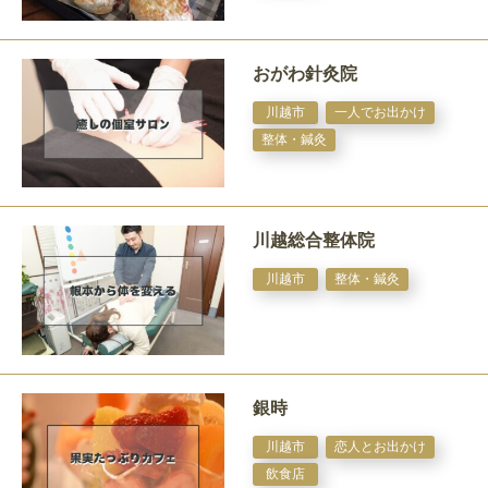
おがわ針灸院
川越市
一人でお出かけ
整体・鍼灸
川越総合整体院
川越市
整体・鍼灸
銀時
川越市
恋人とお出かけ
飲食店