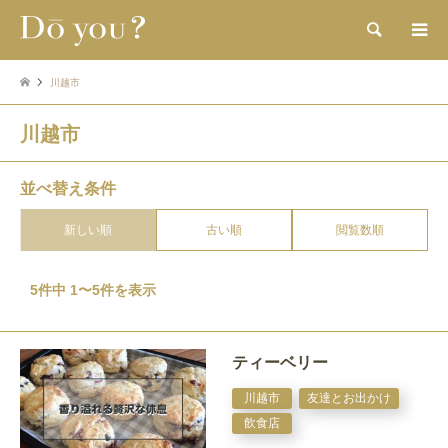
検索
川越市
川越市
並べ替え条件
新しい順
古い順
閲覧数順
5件中 1〜5件を表示
ティーベリー
川越市
友達とお出かけ
飲食店