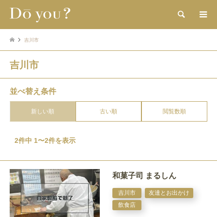
検索
吉川市
吉川市
並べ替え条件
新しい順
古い順
閲覧数順
2件中 1〜2件を表示
和菓子司 まるしん
吉川市
友達とお出かけ
飲食店