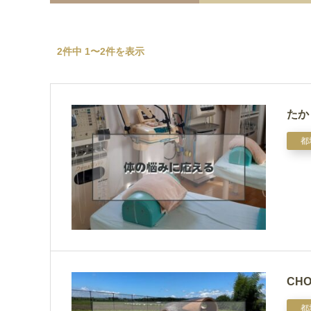
2件中 1〜2件を表示
たか
都
CHO
都