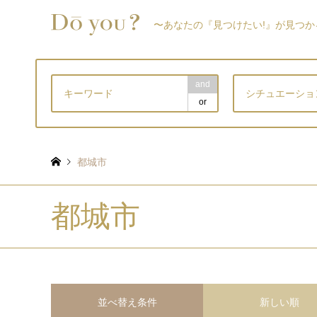
〜あなたの『見つけたい!』が見つか
and
シチュエーショ
or
都城市
都城市
並べ替え条件
新しい順