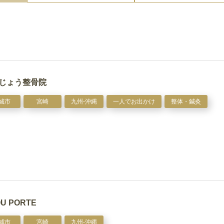
じょう整骨院
城市
宮崎
九州-沖縄
一人でお出かけ
整体・鍼灸
U PORTE
城市
宮崎
九州-沖縄