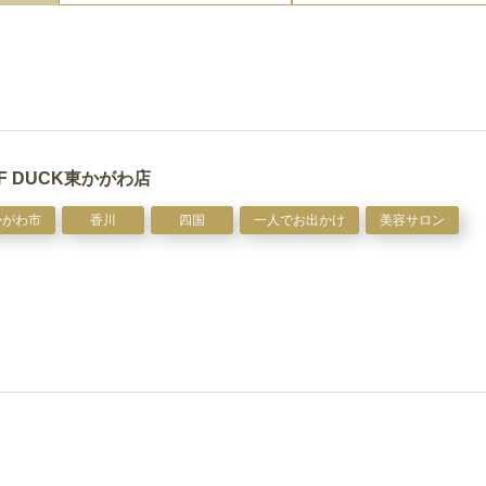
LF DUCK東かがわ店
かがわ市
香川
四国
一人でお出かけ
美容サロン