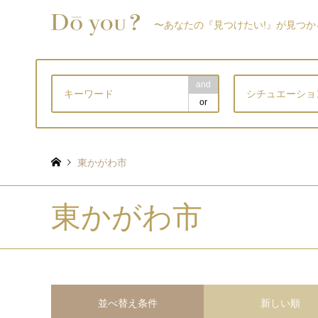
〜あなたの『見つけたい!』が見つか
and
シチュエーショ
or
東かがわ市
東かがわ市
並べ替え条件
新しい順