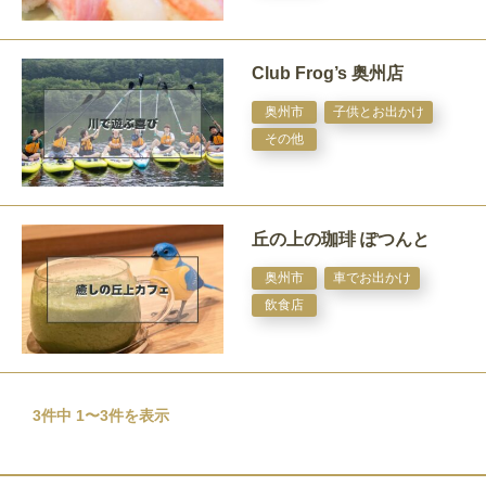
Club Frog’s 奥州店
奥州市
子供とお出かけ
その他
丘の上の珈琲 ぽつんと
奥州市
車でお出かけ
飲食店
3件中 1〜3件を表示