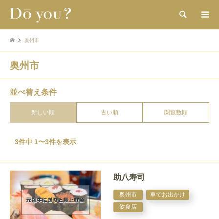
検索
奥州市
奥州市
並べ替え条件
新しい順
古い順
閲覧数順
3件中 1〜3件を表示
助八寿司
奥州市
車でお出かけ
飲食店