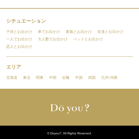
シチュエーション
子供とお出かけ
車でお出かけ
家族とお出かけ
友達とお出かけ
一人でお出かけ
大人数でお出かけ
ペットとお出かけ
恋人とお出かけ
エリア
北海道
東北
関東
中部
近畿
中国
四国
九州-沖縄
©
Doyou?
. All Rights Reserved.