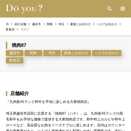
検索
紹介店舗
越谷市
関東
埼玉
家族とお出かけ
一人でお出かけ
飲食店
焼肉87
焼肉87
越谷市
関東
埼玉
家族とお出かけ
一人でお出かけ
飲食店
店舗紹介
『九州産A5ランク和牛を手頃に楽しめる大衆焼肉店』
埼玉県越谷市花田に位置する「焼肉87（ハナ）」は、九州産A5ランクの黒
毛和牛をお手頃な価格で提供する大衆焼肉店です。和牛特上カルビや和牛上
ロースなど、高品質なお肉をリーズナブルに楽しめます。店内はカウンター
席や座敷席があり、一人でも家族連れでも利用しやすい雰囲気です。支払い