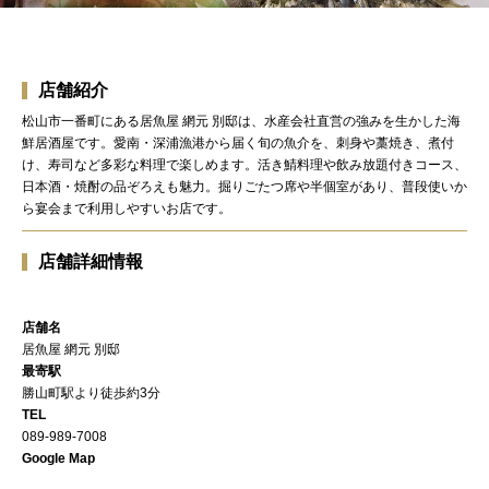
店舗紹介
松山市一番町にある居魚屋 網元 別邸は、水産会社直営の強みを生かした海
鮮居酒屋です。愛南・深浦漁港から届く旬の魚介を、刺身や藁焼き、煮付
け、寿司など多彩な料理で楽しめます。活き鯖料理や飲み放題付きコース、
日本酒・焼酎の品ぞろえも魅力。掘りごたつ席や半個室があり、普段使いか
ら宴会まで利用しやすいお店です。
店舗詳細情報
店舗名
居魚屋 網元 別邸
最寄駅
勝山町駅より徒歩約3分
TEL
089-989-7008
Google Map