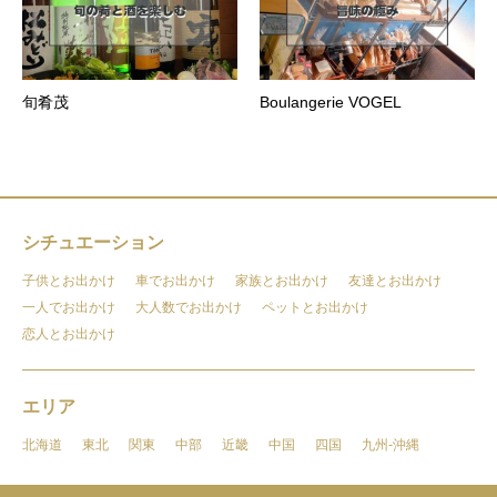
旬肴茂
Boulangerie VOGEL
シチュエーション
子供とお出かけ
車でお出かけ
家族とお出かけ
友達とお出かけ
一人でお出かけ
大人数でお出かけ
ペットとお出かけ
恋人とお出かけ
エリア
北海道
東北
関東
中部
近畿
中国
四国
九州-沖縄